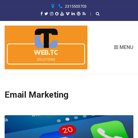
C
2315503703
H
F
O
R
:
MENU
Email Marketing